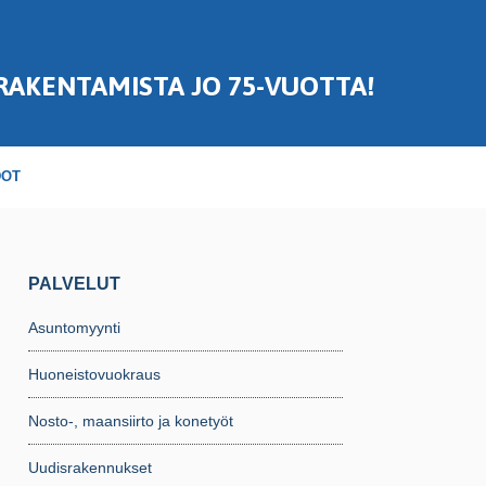
RAKENTAMISTA JO 75-VUOTTA!
DOT
PALVELUT
Asuntomyynti
Huoneistovuokraus
Nosto-, maansiirto ja konetyöt
Uudisrakennukset