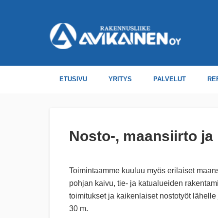
ETUSIVU
YRITYS
PALVELUT
RE
Nosto-, maansiirto ja
Toimintaamme kuuluu myös erilaiset maansii
pohjan kaivu, tie- ja katualueiden rakenta
toimitukset ja kaikenlaiset nostotyöt lähell
30 m.