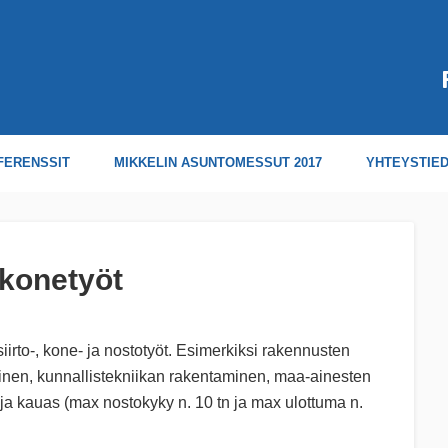
FERENSSIT
MIKKELIN ASUNTOMESSUT 2017
YHTEYSTIE
 konetyöt
rto-, kone- ja nostotyöt. Esimerkiksi rakennusten
minen, kunnallistekniikan rakentaminen, maa-ainesten
e ja kauas (max nostokyky n. 10 tn ja max ulottuma n.