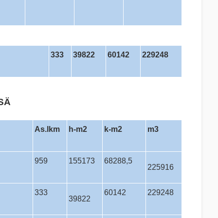
333
39822
60142
229248
Ä
As.lkm
h-m2
k-m2
m3
959
155173
68288,5
225916
333
60142
229248
39822