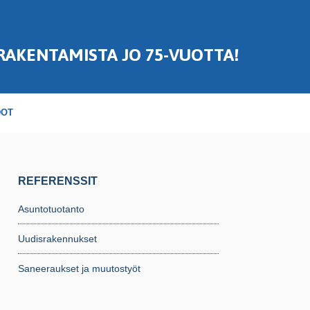
RAKENTAMISTA JO 75-VUOTTA!
DOT
REFERENSSIT
Asuntotuotanto
Uudisrakennukset
Saneeraukset ja muutostyöt